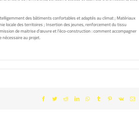
elligemment des bâtiments confortables et adaptés au climat ; Matériaux
e locale des territoires ; Insertion des jeunes, renforcement du tissu
a mission de maitrise d’œuvre et l’éco-construction : comment accompagner
e nécessaire au projet.
Facebook
Twitter
Reddit
LinkedIn
WhatsApp
Tumblr
Pinterest
Vk
E