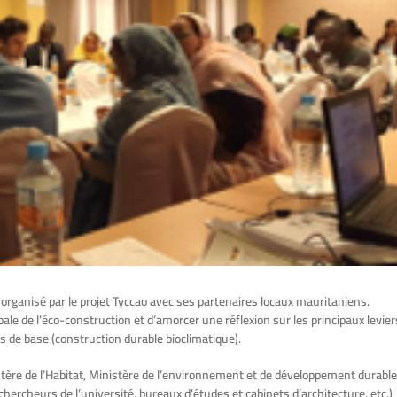
organisé par le projet Tyccao avec ses partenaires locaux mauritaniens.
obale de l’éco-construction et d’amorcer une réflexion sur les principaux levier
s de base (construction durable bioclimatique).
istère de l’Habitat, Ministère de l’environnement et de développement durable
hercheurs de l’université, bureaux d’études et cabinets d’architecture, etc.)