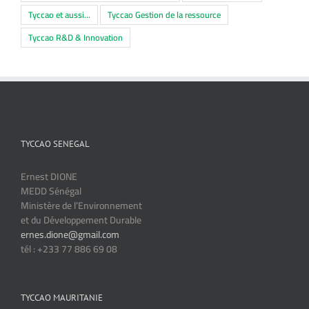
Tyccao et aussi...
Tyccao Gestion de la ressource
Tyccao R&D & Innovation
TYCCAO SENEGAL
Ernest DIONE
MEDD Sénégal
Ministère de l’Environnement
et du Développement Durable
ernes.dione@gmail.com
tél : +233 77 886 69 08
TYCCAO MAURITANIE