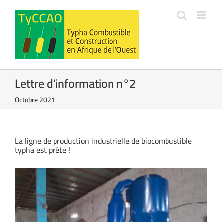
Passer
au
contenu
Lettre d'information n°2
Octobre 2021
La ligne de production industrielle de biocombustible
typha est prête !
Voir
l'image
agrandie