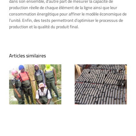
dans son ensemble, d’autre part de mesurer la capacité de
production réelle de chaque élément de la ligne ainsi que leur
consommation énergétique pour affiner le modèle économique de
l’unité. Enfin, des tests permettront d’optimiser le processus de
production et la qualité du produit final.
Articles similaires
n
Approvisionnement
s
en typha et
Accompagnement
ur
lancement de la
de l’artisan local
»
ligne