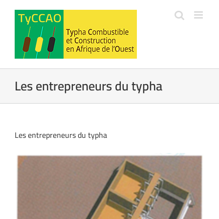
Passer
au
contenu
Les entrepreneurs du typha
Les entrepreneurs du typha
Voir
l'image
agrandie