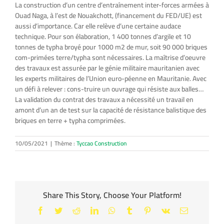
La construction d’un centre d’entraînement inter-forces armées à
Ouad Naga, à l’est de Nouakchott, (financement du FED/UE) est
aussi d’importance. Car elle relève d’une certaine audace
technique. Pour son élaboration, 1 400 tonnes d’argile et 10
tonnes de typha broyé pour 1000 m2 de mur, soit 90 000 briques
com-primées terre/typha sont nécessaires. La maîtrise d’oeuvre
des travaux est assurée par le génie militaire mauritanien avec
les experts militaires de l’Union euro-péenne en Mauritanie. Avec
un défi à relever : cons-truire un ouvrage qui résiste aux balles…
La validation du contrat des travaux a nécessité un travail en
amont d’un an de test sur la capacité de résistance balistique des
briques en terre + typha comprimées.
10/05/2021
|
Thème :
Tyccao Construction
Share This Story, Choose Your Platform!
Facebook
Twitter
Reddit
LinkedIn
WhatsApp
Tumblr
Pinterest
Vk
Email