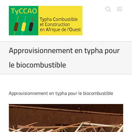
Passer
au
contenu
Approvisionnement en typha pour
le biocombustible
Approvisionnement en typha pour le biocombustible
Voir
l'image
agrandie